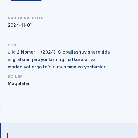
NASHR QILINGAN
2024-11-01
SON
Jild 2 Nomeri 1 (2024): Globallashuv sharoitida
migratsion jarayonlarning mafkuralar va
madaniyatlarga ta'sir: muammo va yechimlar
BO'LIM
Maqolalar
Mualliflar