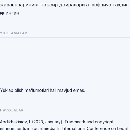
жараёнларининг таъсир доиралари атрофлича таҳлил
қилинган
YUKLAMALAR
Yuklab olish ma'lumotlari hali mavjud emas.
HAVOLALAR
Abdikhakimov, I. (2023, January). Trademark and copyright
infringements in social media. In International Conference on Legal