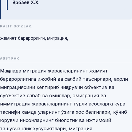
Ярбаев Х.Х.
KALIT SO‘ZLAR:
жамият барқарорлиги, миграция,
ABSTRAK
Мақолада миграция жараёнларининг жамият
барқарорлигига ижобий ва салбий таъсирлари, аҳоли
миграциясини келтириб чиқарувчи объектив ва
субъектив сабаб ва омиллар, эмиграция ва
иммиграция жараёнларининг турли асосларга кўра
таснифи ҳамда уларнинг ўзига хос белгилари, кўчиб
юрувчи инсонларнинг биологик ва ижтимоий
ташувчанлик хусусиятлари, миграция