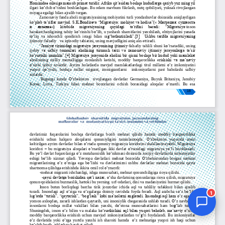
Jurnal Yordamchisi
Onlayn
1