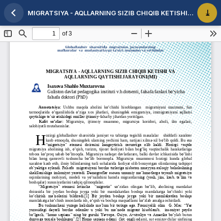
MIGRATSIYA - AQLLARNING SIZIB CHIQIB KETISHI VA AQLLARNING QAYTISHI JARAYONI(MI)
Maqola tafsilotlariga qaytish
PDF 