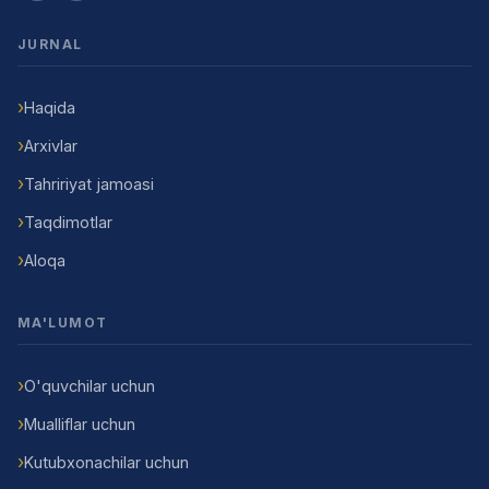
JURNAL
Haqida
Arxivlar
Tahririyat jamoasi
Taqdimotlar
Aloqa
MA'LUMOT
O'quvchilar uchun
Mualliflar uchun
Kutubxonachilar uchun