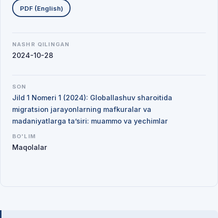
PDF (English)
NASHR QILINGAN
2024-10-28
SON
Jild 1 Nomeri 1 (2024): Globallashuv sharoitida
migratsion jarayonlarning mafkuralar va
madaniyatlarga ta’siri: muammo va yechimlar
BO'LIM
Maqolalar