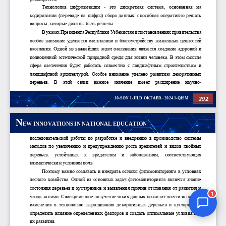
Jurnal Yordamchisi
Onlayn
1