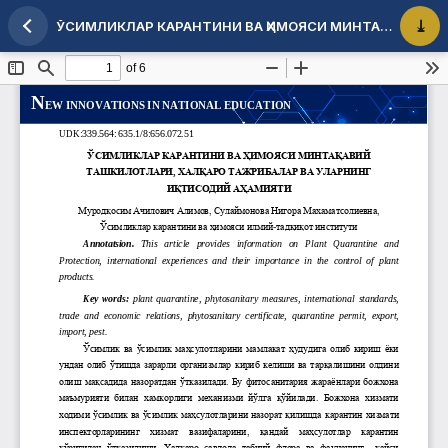
ЎСИМЛИКЛАР КАРАНТИНИ ВА ҲИМОЯСИ МИНТАҚАВИЙ ТАШКИЛОТЛАРИ, ХАЛҚАРО ТАЖРИБАЛАР ВА УЛАРНИНГ ИҚТИСОДИЙ АҲАМИЯТИ
Maqola tafsilotlariga qaytish
PDF 