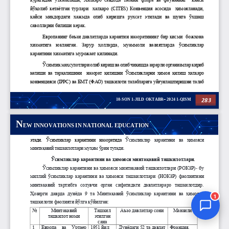
Jurnal Yordamchisi
Onlayn
1