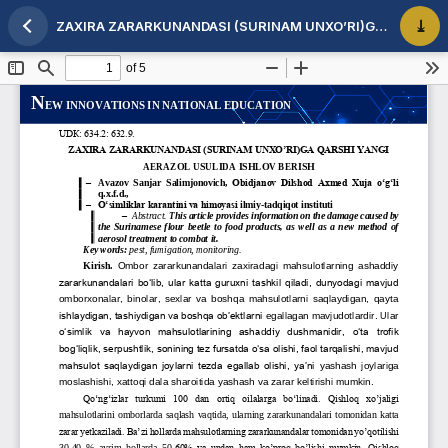
ZAXIRA ZARARKUNANDASI (SURINAM UNXO’RI)GA QARSHI YANGI AERAZOL USULIDA ISHLOV BERISH
Maqola tafsilotlariga qaytish
PDF 