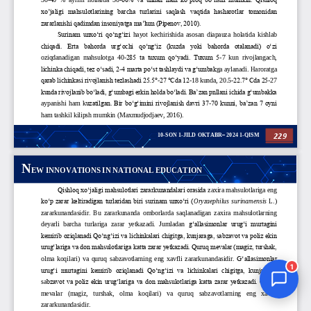
Jurnal Yordamchisi
Onlayn
1