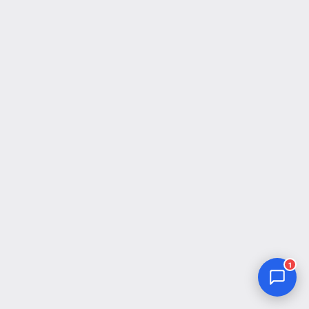
Jurnal Yordamchisi
Onlayn
1