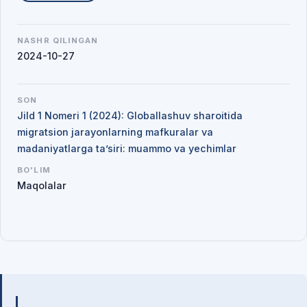
NASHR QILINGAN
2024-10-27
SON
Jild 1 Nomeri 1 (2024): Globallashuv sharoitida
migratsion jarayonlarning mafkuralar va
madaniyatlarga ta’siri: muammo va yechimlar
BO'LIM
Maqolalar
Mualliflar