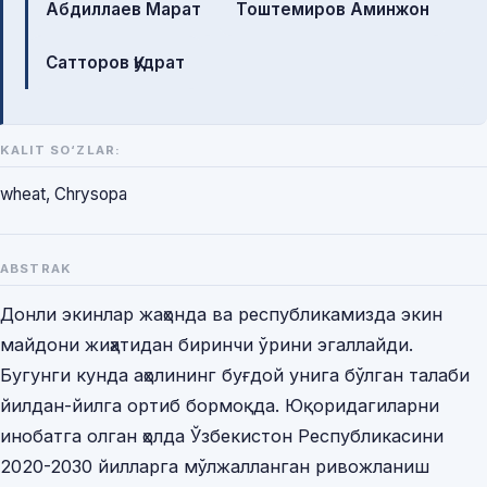
Абдиллаев Марат
Тоштемиров Аминжон
Сатторов Қудрат
KALIT SO‘ZLAR:
wheat, Chrysopa
ABSTRAK
Донли экинлар жаҳонда ва республикамизда экин
майдони жиҳатидан биринчи ўрини эгаллайди.
Бугунги кунда аҳолининг буғдой унига бўлган талаби
йилдан-йилга ортиб бормоқда. Юқоридагиларни
инобатга олган ҳолда Ўзбекистон Республикасини
2020-2030 йилларга мўлжалланган ривожланиш