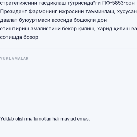
стратегиясини тасдиқлаш тўғрисида”ги ПФ-5853-сон
Президент Фармонинг ижросини таъминлаш, хусусан
давлат буюуртмаси асосида бошоқли дон
етиштириш амалиётини бекор қилиш, харид қилиш ва
сотишда бозор
YUKLAMALAR
Yuklab olish ma'lumotlari hali mavjud emas.