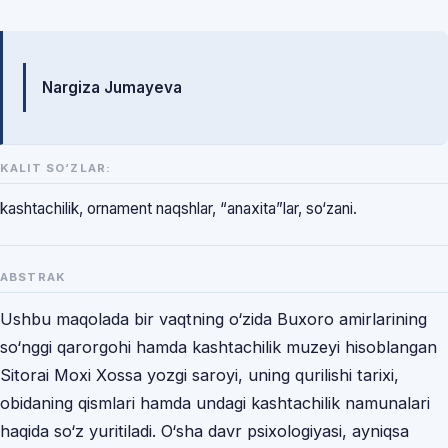
Mualliflar
Nargiza Jumayeva
KALIT SO‘ZLAR:
kashtachilik, ornament naqshlar, “anaxita”lar, so‘zani.
ABSTRAK
Ushbu maqolada bir vaqtning o‘zida Buxoro amirlarining
so‘nggi qarorgohi hamda kashtachilik muzeyi hisoblangan
Sitorai Moxi Xossa yozgi saroyi, uning qurilishi tarixi,
obidaning qismlari hamda undagi kashtachilik namunalari
haqida so‘z yuritiladi. O‘sha davr psixologiyasi, ayniqsa