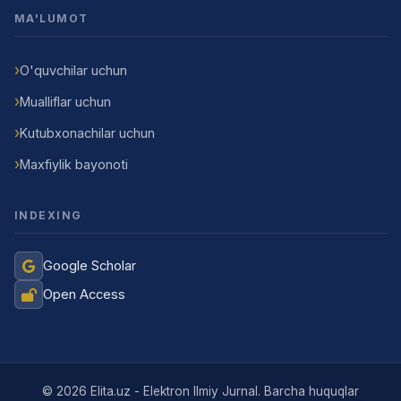
MA'LUMOT
O'quvchilar uchun
Mualliflar uchun
Kutubxonachilar uchun
Maxfiylik bayonoti
INDEXING
Google Scholar
Open Access
Jurnal Yordamchisi
Onlayn
© 2026 Elita.uz - Elektron Ilmiy Jurnal. Barcha huquqlar