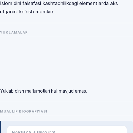
Islom dini falsafasi kashtachilikdagi elementlarda aks
etganini ko‘rish mumkin.
YUKLAMALAR
Yuklab olish ma'lumotlari hali mavjud emas.
MUALLIF BIOGRAFIYASI
NARGIZA JUMAYEVA