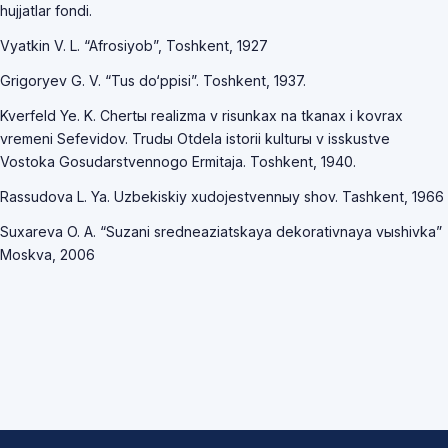
hujjatlar fondi.
Vyatkin V. L. “Afrosiyob”, Toshkent, 1927
Grigoryev G. V. “Tus do‘ppisi”. Toshkent, 1937.
Kverfeld Ye. K. Chertы realizma v risunkax na tkanax i kovrax
vremeni Sefevidov. Trudы Otdela istorii kulturы v isskustve
Vostoka Gosudarstvennogo Ermitaja. Toshkent, 1940.
Rassudova L. Ya. Uzbekiskiy xudojestvennыy shov. Tashkent, 1966
Suxareva O. A. “Suzani sredneaziatskaya dekorativnaya vыshivka”
Moskva, 2006