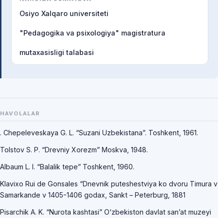
Osiyo Xalqaro universiteti
"Pedagogika va psixologiya" magistratura
mutaxasisligi talabasi
HAVOLALAR
. Chepeleveskaya G. L. “Suzani Uzbekistana”. Toshkent, 1961.
Tolstov S. P. “Drevniy Xorezm” Moskva, 1948.
Albaum L. I. “Balalik tepe” Toshkent, 1960.
Klavixo Rui de Gonsales “Dnevnik puteshestviya ko dvoru Timura v
Samarkande v 1405-1406 godax, Sankt – Peterburg, 1881
Pisarchik A. K. “Nurota kashtasi” O‘zbekiston davlat san’at muzeyi