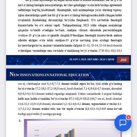
Jurnal Yordamchisi
Onlayn
1