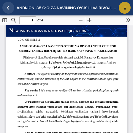
ANDIJON-35 G‘O‘ZA NAVINING O‘SISHI VA RIVOJLANISHI, CHILPISH MUDDATLARIGA BOG‘LIQ XOLDA BARG SATXINING SHAKILLANISHI
Maqola tafsilotlariga qaytish
PDF 