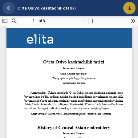
O‘rta Osiyo kashtachilik tarixi
Maqola tafsilotlariga qaytish
PDF 