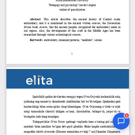
Jurnal Yordamchisi
Onlayn
1