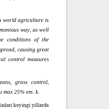
Jurnal Yordamchisi
Onlayn