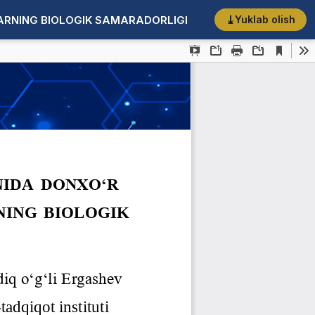
ARNING BIOLOGIK SAMARADORLIGI
Yuklab olish
PDF yuklab olish