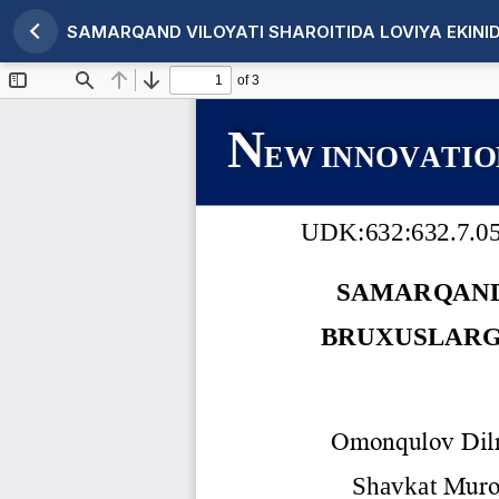
SAMARQAND VILOYATI SHAROITIDA LOVIYA EKIN
Maqola tafsilotlariga qaytish