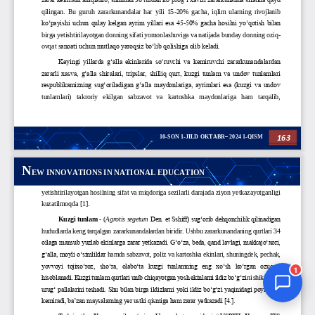
Jurnal Yordamchisi
Onlayn
1