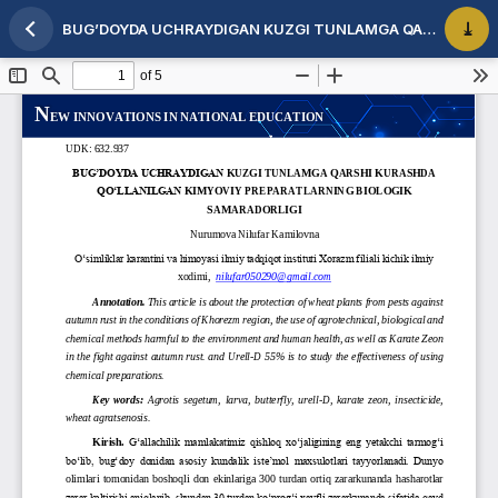
BUG’DOYDA UCHRAYDIGAN KUZGI TUNLAMGA QARSHI KURASHDA QO‘LLANILGAN KIMYOVIY PREPARATLARNING BIOLOGIK SAMARADORLIGI
Maqola tafsilotlariga qaytish
PDF 