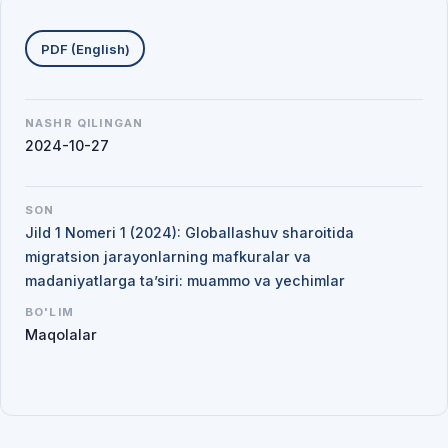
Yuklab olishlar
PDF (English)
NASHR QILINGAN
2024-10-27
SON
Jild 1 Nomeri 1 (2024): Globallashuv sharoitida
migratsion jarayonlarning mafkuralar va
madaniyatlarga ta’siri: muammo va yechimlar
BO'LIM
Maqolalar