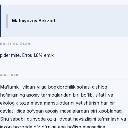
Mualliflar
Matniyozov Bekzod
KALIT SO‘ZLAR:
pider mite, Errou 1.8% em.k
ABSTRAK
Ma’lumki, yildan-yilga bog’dorchilik sohasi qishloq
ho’jaligining asosiy tarmoqlaridan biri bo’lib, sifatli va
ekologik toza meva mahsulotlarini yetishtirish har bir
davlat ildiga qo’ygan asosiy masalalardan biri xisoblanadi.
Shu sababli dunyoda oziq- ovqat havsizligini taʼminlash va
jaxon bozorida oʼz oʼrniga ega boʼlish maqsadida