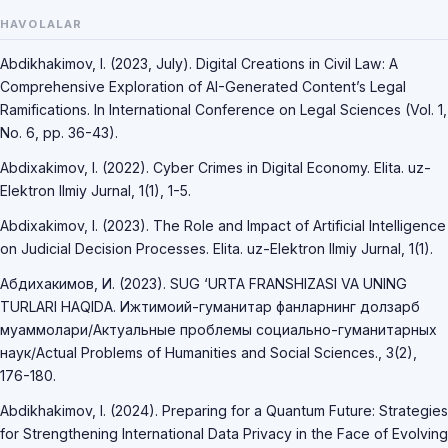
HAVOLALAR
Abdikhakimov, I. (2023, July). Digital Creations in Civil Law: A
Comprehensive Exploration of AI-Generated Content’s Legal
Ramifications. In International Conference on Legal Sciences (Vol. 1,
No. 6, pp. 36-43).
Abdixakimov, I. (2022). Cyber Crimes in Digital Economy. Elita. uz-
Elektron Ilmiy Jurnal, 1(1), 1-5.
Abdixakimov, I. (2023). The Role and Impact of Artificial Intelligence
on Judicial Decision Processes. Elita. uz-Elektron Ilmiy Jurnal, 1(1).
Абдихакимов, И. (2023). SUG ‘URTA FRANSHIZASI VA UNING
TURLARI HAQIDA. Ижтимоий-гуманитар фанларнинг долзарб
муаммолари/Актуальные проблемы социально-гуманитарных
наук/Actual Problems of Humanities and Social Sciences., 3(2),
176-180.
Abdikhakimov, I. (2024). Preparing for a Quantum Future: Strategies
for Strengthening International Data Privacy in the Face of Evolving