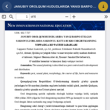
JANUBIY OROLQUM HUDUDLARIDA YANGI BARPO ETILGAN SAKSOVULZORLARDA SAKSOVUL KATTA BUKRI CHIGIRTKASINING YOPPASIGA KO‘PAYISH SABABLARI
Maqola tafsilotlariga qaytish
PDF 