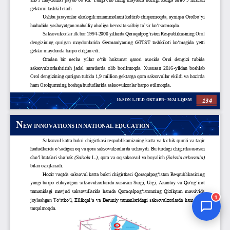
Jurnal Yordamchisi
Onlayn
1