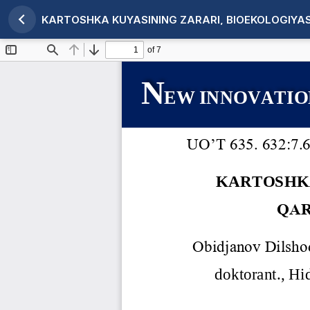
KARTOSHKA KUYASINING ZARARI, BIOEKOLOGIYA
Maqola tafsilotlariga qaytish