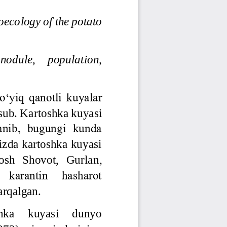
Jurnal Yordamchisi
Onlayn