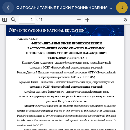
ФИТОСАНИТАРНЫЕ РИСКИ ПРОНИКНОВЕНИЯ И РАСПРОСТРАНЕНИЯ ОСОБО ОПАСНЫХ НАСЕКОМЫХ, ПРЕДСТАВЛЯЮЩИХ УГРОЗУ ЛЕСНЫМ НАСАЖДЕНИЯМ РЕСПУБЛИКИ УЗБЕКИСТАН
Maqola tafsilotlariga qaytish
PDF 