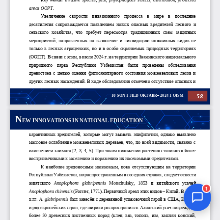
Jurnal Yordamchisi
Onlayn
1