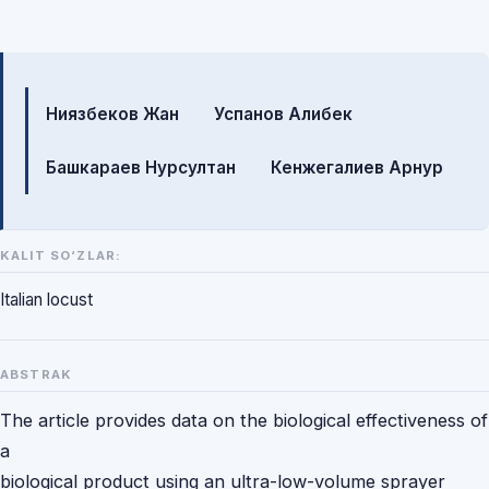
Mualliflar
Ниязбеков Жан
Успанов Алибек
Башкараев Нурсултан
Кенжегалиев Арнур
KALIT SO‘ZLAR:
Italian locust
ABSTRAK
The article provides data on the biological effectiveness of
a
biological product using an ultra-low-volume sprayer