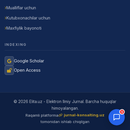
Mualliflar uchun
Kutubxonachilar uchun
Maxfiylik bayonoti
INDEXING
Google Scholar
Open Access
Jurnal Yordamchisi
Onlayn
© 2026 Elita.uz - Elektron Ilmiy Jurnal. Barcha huquqlar
himoyalangan.
1
jurnal-konsalting.uz
Raqamli platforma
tomonidan ishlab chiqilgan