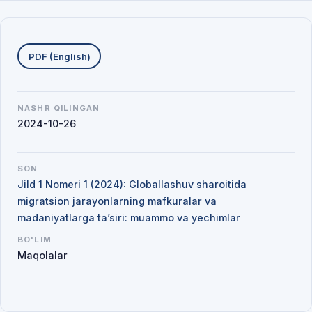
Yuklab olishlar
PDF (English)
NASHR QILINGAN
2024-10-26
SON
Jild 1 Nomeri 1 (2024): Globallashuv sharoitida
migratsion jarayonlarning mafkuralar va
madaniyatlarga ta’siri: muammo va yechimlar
BO'LIM
Maqolalar