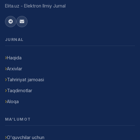
Elita.uz - Elektron Ilmiy Jurnal
JURNAL
Haqida
Arxivlar
Tahririyat jamoasi
Taqdimotlar
Aloqa
MA'LUMOT
O'quvchilar uchun