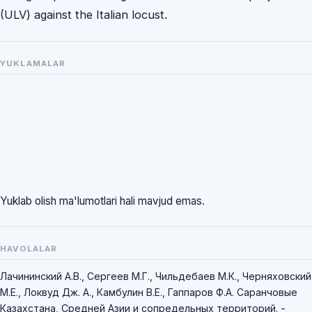
(ULV) against the Italian locust.
YUKLAMALAR
Yuklab olish ma'lumotlari hali mavjud emas.
HAVOLALAR
Лачининский А.В., Сергеев М.Г., Чильдебаев М.К., Черняховский
М.Е., Локвуд Дж. А., Камбулин В.Е., Гаппаров Ф.А. Саранчовые
Казахстана, Средней Азии и сопредельных территорий. -