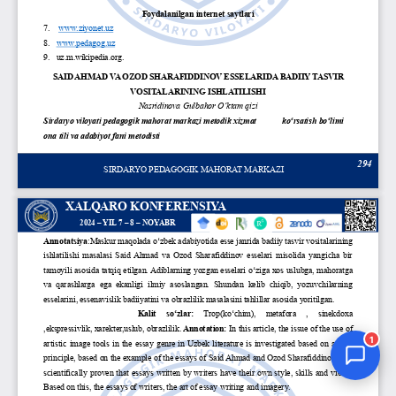
Jurnal Yordamchisi
Onlayn
1