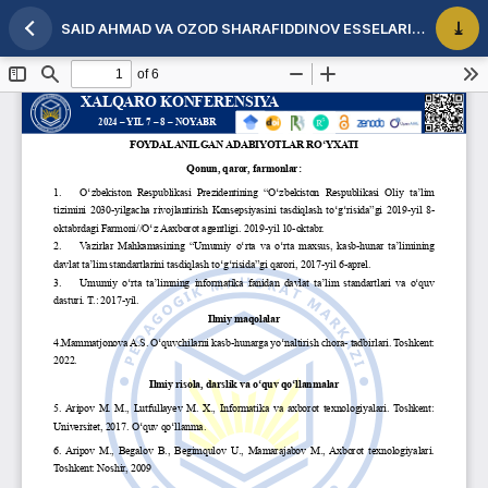
SAID AHMAD VA OZOD SHARAFIDDINOV ESSELARIDA BADIIY TASVIR VOSITALARINING ISHLATILISHI
Maqola tafsilotlariga qaytish
PDF 