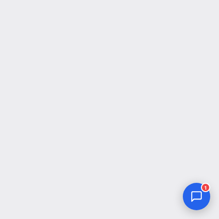
Jurnal Yordamchisi
Onlayn
1