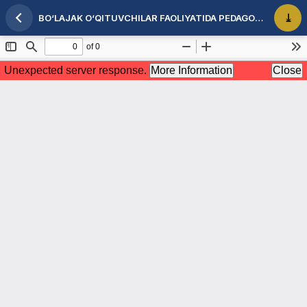
BO‘LAJAK O‘QITUVCHILAR FAOLIYATIDA PEDAGOGIK QOBILIYATLAR VA UNDAN FOYDALANISH MAHORATI SHAKLLANTIRISH
Maqola tafsilotlariga qaytish
PDF 