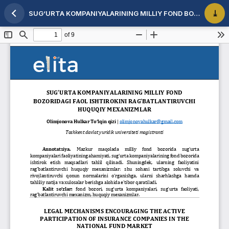
SUG‘URTA KOMPANIYALARINING MILLIY FOND BOZORIDAGI FAOL ISHTIROKINI RAG‘BATLANTIRUVCHI HUQUQIY MEXANIZMLAR
Maqola tafsilotlariga qaytish
PDF 