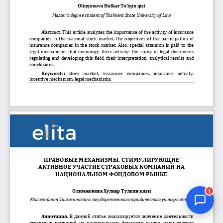
Jurnal Yordamchisi
Onlayn
1